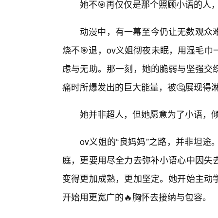
她不🎯再仅仅是那个照顾小语的人
动漫中，有一幕至今仍让无数观众难
烧不🎯退，ov义姐彻夜未眠，用湿毛
虑与无助。那一刻，她的脆弱与坚强交
痛时所爆发出的巨大能量，被🤔展现得
她并非超人，但她愿意为了小语，
ov义姐的“良妈妈”之路，并非坦
庭，更要用尽全力去弥补小语心中因失
变得更加成熟，更加坚定。她开始主动
开始用更宽广的🔥胸怀去接纳与包容。