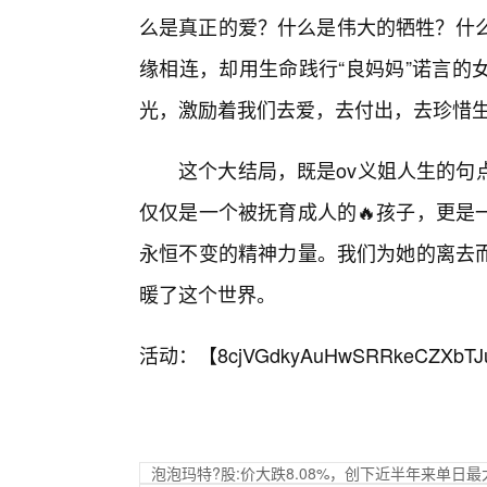
么是真正的爱？什么是伟大的牺牲？什么
缘相连，却用生命践行“良妈妈”诺言的
光，激励着我们去爱，去付出，去珍惜
这个大结局，既是ov义姐人生的句
仅仅是一个被抚育成人的🔥孩子，更是
永恒不变的精神力量。我们为她的离去
暖了这个世界。
活动：【
8cjVGdkyAuHwSRRkeCZXbTJ
泡泡玛特?股:价大跌8.08%，创下近半年来单日最