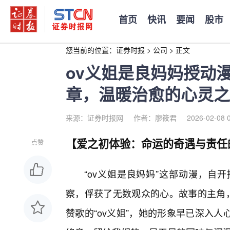
首页
快讯
要闻
股市
您当前的位置：
证券时报
>
公司
>
正文
ov义姐是良妈妈授动
章，温暖治愈的心灵之
来源：证券时报网
作者：廖筱君
2026-02-08 
【爱之初体验：命运的奇遇与责任
点赞
“ov义姐是良妈妈”这部动漫，自
察，俘获了无数观众的心。故事的主角，
赞歌的“ov义姐”，她的形象早已深入