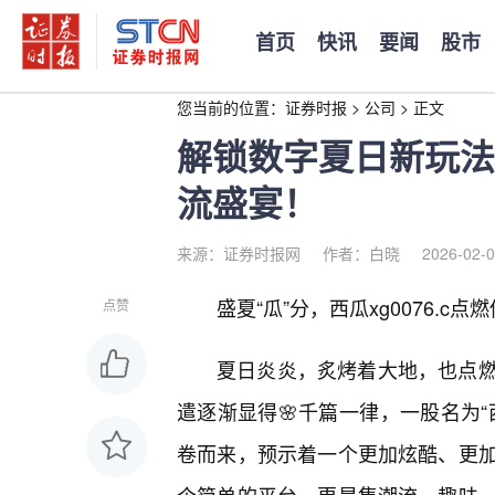
首页
快讯
要闻
股市
您当前的位置：
证券时报
>
公司
>
正文
解锁数字夏日新玩法，
流盛宴！
来源：证券时报网
作者：白晓
2026-02-0
盛夏“瓜”分，西瓜xg0076.c
点赞
夏日炎炎，炙烤着大地，也点
遣逐渐显得🌸千篇一律，一股名为“西
卷而来，预示着一个更加炫酷、更加