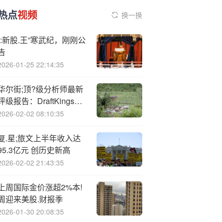
热点
视频
换一换
“:新股.王”寒武纪，刚刚公
告
2026-01-25 22:14:35
华尔街;顶?级分析师最新
评级报告：DraftKings评
级下调
2026-02-02 08:10:35
复.星;旅文上半年收入达
95.3亿元 创历史新高
2026-02-02 21:43:35
上周国际金价涨超2%本!
周迎来美股.财报季
2026-01-30 20:08:35