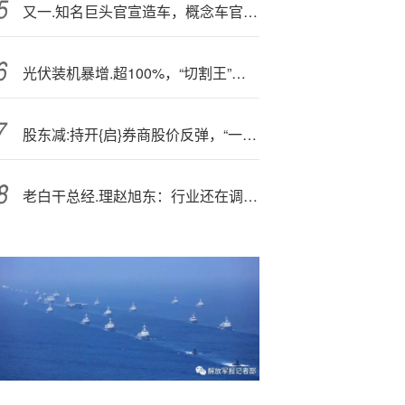
又一.知名巨头官宣造车，概念车官图公布
光伏装机暴增.超100%，“切割王”高测股份上半年业绩却大跳水，主业低迷下转机在哪里？
股东减:持开{启}券商股价反弹，“一哥”上半年重金布局暗藏玄机？
老白干总经.理赵旭东：行业还在调整中