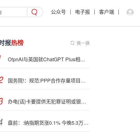
公众号
电子报
客户端
时报
热榜
换一换
O!p
nAI与英国就ChatGPT Plus相关协议展开磋商
国务院!：规范:PPP合作存量项目建设和运营
办电{话}卡要提供无犯罪证明或银行流水？人民网评：别把“反诈”当层层加码借口
盘前：:纳指期货涨0.1% 今晚5.3万亿美元期权到期