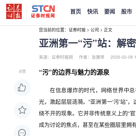
首页
快讯
要闻
股市
您当前的位置：
证券时报
>
公司
>
正文
亚洲第一“污”站：解
来源：证券时报网
作者：张雅琴
2026-02-08 
“污”的边界与魅力的源泉
点赞
在信息爆炸的时代，网络世界中总
光，激起层层涟漪。“亚洲第一‘污’站
绕不开的现象。它并非传统意义上的“官
成为讨论的焦点，甚至在某些圈层里拥